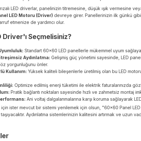
rızalı LED driverlar, panelinizin titremesine, düşük ışık vermesine v
el LED Motoru (Driver)
devreye girer. Panellerinizin ilk günkü gibi
arruf etmenize de yardımcı olur.
Driver'ı Seçmelisiniz?
Uyumluluk:
Standart 60x60 LED panellerle mükemmel uyum sağlayacak
Titreşimsiz Aydınlatma:
Gelişmiş güç yönetimi sayesinde, LED panelleri
 Göz yorgunluğunu önler.
lü Kullanım:
Yüksek kaliteli bileşenlerle üretilmiş olan bu LED motor
liliği:
Optimize edilmiş enerji tüketimi ile elektrik faturalarınızda gö
lum:
Pratik bağlantı noktaları sayesinde hızlı ve zahmetsiz montaj im
Performans:
Ani voltaj dalgalanmalarına karşı koruma sağlayarak LED p
m için ister mevcut bir sistemi yenilemek için olsun, "60x60 Panel LED
taşıyacaktır. Aydınlatma sistemlerinizin kalitesini artırmak ve uzun v
ler