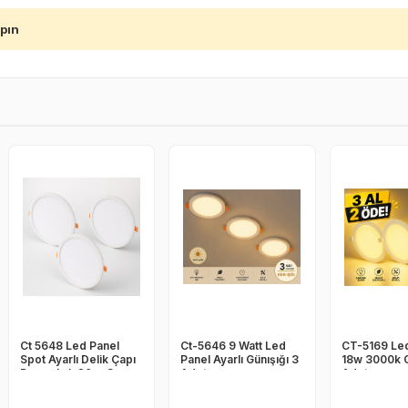
apın
Ct 5648 Led Panel
Ct-5646 9 Watt Led
CT-5169 Led
Spot Ayarlı Delik Çapı
Panel Ayarlı Günışığı 3
18w 3000k G
Beyaz Işık 20 w 3
Adet
Adet
ADET