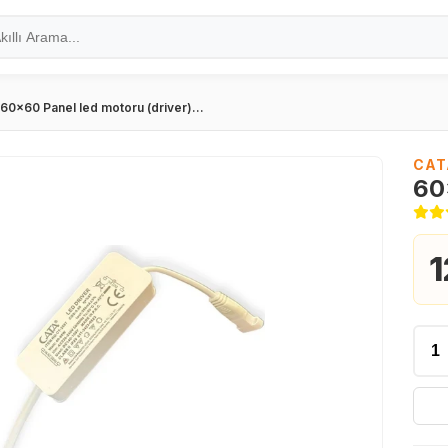
60x60 Panel led motoru (driver)...
CAT
60
1