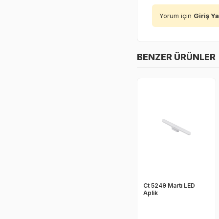
Yorum için
Giriş Y
BENZER ÜRÜNLER
Ct 5249 Martı LED
Aplik