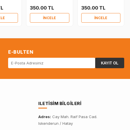
TL
350.00 TL
350.00 TL
ELE
İNCELE
İNCELE
E-BULTEN
KAYIT OL
ILETISIM BILGILERI
Adres:
Cay Mah. Raif Pasa Cad.
Iskenderun / Hatay