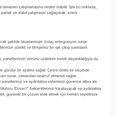
eya tamamen çalışmamasına neden olabilir. İşte bu noktada,
 parlak ve stabil çalışmasını sağlayarak, enerji
 şekilde tasarlanmıştır, kolay entegrasyon sunar.
nizin sürekli ve titreşimsiz bir ışık çıkışı sunmasını
u, panellerinizin ömrünü uzatırken kendi dayanıklılığıyla da
zle görülür bir azalma sağlar. Çevre dostu bir seçimdir.
kanı sunar, zamandan tasarruf etmenizi sağlar.
anellerinizi ve aydınlatma sisteminizi güvence altına alır.
 Motoru (Driver)" beklentilerinizi karşılayacak ve aydınlatma
adeli, güvenilir bir çözüm elde etmek için hemen sepetinize