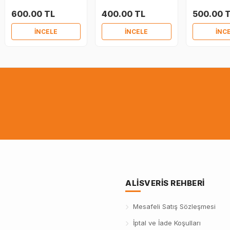
600.00 TL
400.00 TL
500.00 
İNCELE
İNCELE
İNC
ALISVERIS REHBERI
Mesafeli Satış Sözleşmesi
İptal ve İade Koşulları