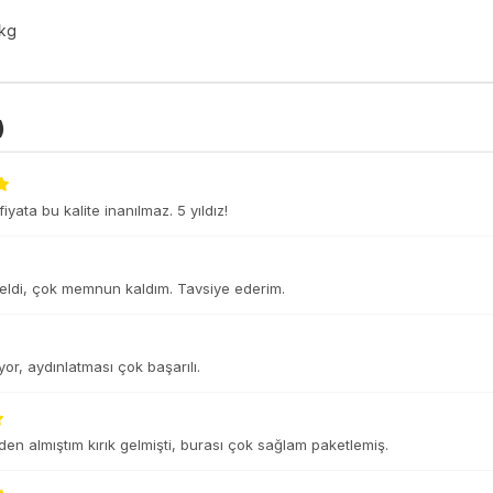
 kg
)
yata bu kalite inanılmaz. 5 yıldız!
eldi, çok memnun kaldım. Tavsiye ederim.
or, aydınlatması çok başarılı.
n almıştım kırık gelmişti, burası çok sağlam paketlemiş.