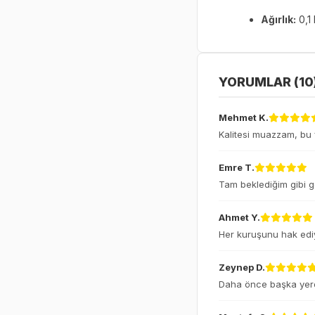
Ağırlık:
0,1
YORUMLAR (10
Mehmet K.
Kalitesi muazzam, bu fi
Emre T.
Tam beklediğim gibi g
Ahmet Y.
Her kuruşunu hak ediy
Zeynep D.
Daha önce başka yerde