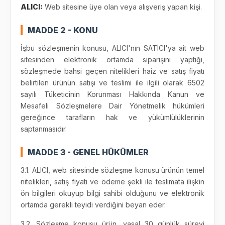
ALICI:
Web sitesine üye olan veya alışveriş yapan kişi.
MADDE 2 - KONU
İşbu sözleşmenin konusu, ALICI'nın SATICI'ya ait web
sitesinden elektronik ortamda siparişini yaptığı,
sözleşmede bahsi geçen nitelikleri haiz ve satış fiyatı
belirtilen ürünün satışı ve teslimi ile ilgili olarak 6502
sayılı Tüketicinin Korunması Hakkında Kanun ve
Mesafeli Sözleşmelere Dair Yönetmelik hükümleri
gereğince tarafların hak ve yükümlülüklerinin
saptanmasıdır.
MADDE 3 - GENEL HÜKÜMLER
3.1. ALICI, web sitesinde sözleşme konusu ürünün temel
nitelikleri, satış fiyatı ve ödeme şekli ile teslimata ilişkin
ön bilgileri okuyup bilgi sahibi olduğunu ve elektronik
ortamda gerekli teyidi verdiğini beyan eder.
3.2. Sözleşme konusu ürün, yasal 30 günlük süreyi