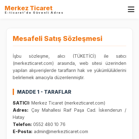
Merkez Ticaret
E-ticaret'de Güvenli Adres
Mesafeli Satış Sözleşmesi
İşbu sözleşme, alıcı (TÜKETİCİ) ile satıcı
(merkezticaret.com) arasında, web sitesi üzerinden
yapılan alışverişlerde tarafların hak ve yükümlülüklerini
belirlemek amacıyla düzenlenmiştir.
MADDE 1 - TARAFLAR
SATICI:
Merkez Ticaret (merkezticaret.com)
Adres:
Çay Mahallesi Raif Paşa Cad. İskenderun /
Hatay
Telefon:
0552 480 10 76
E-Posta:
admin@merkezticaret.com