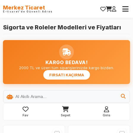
Merkez Ticaret
E-ticaret'de Güvenli Adres
Sigorta ve Roleler Modelleri ve Fiyatları
KARGO BEDAVA!
2000 TL ve üzeri tüm siparişlerinizde kargo bizden.
FIRSATI KAÇIRMA
Fav
Sepet
Giris