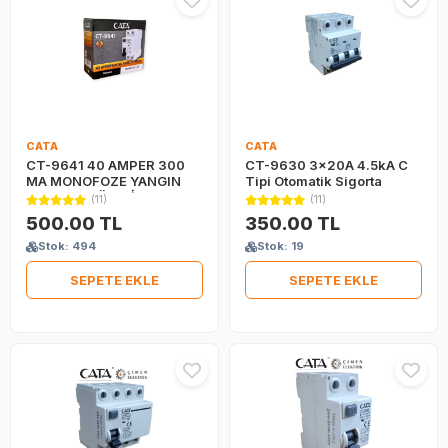
CATA
CATA
CT-9641 40 AMPER 300
CT-9630 3x20A 4.5kA C
MA MONOFOZE YANGIN
Tipi Otomatik Sigorta
KORUMA RÖLESİ
(11)
(11)
500.00 TL
350.00 TL
Stok: 494
Stok: 19
SEPETE EKLE
SEPETE EKLE