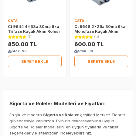
CATA
CATA
Ct 9644 4x63a 30ma 6ka
Ct 9648 2x25a 30ma 6ka
Trifaze Kaçak Akım Rölesi
Monofaze Kaçak Akım
Rölesi
(11)
(11)
850.00 TL
600.00 TL
Stok: 98
Stok: 99
SEPETE EKLE
SEPETE EKLE
Sigorta ve Roleler Modelleri ve Fiyatları
En şık ve modern
Sigorta ve Roleler
çeşitleri Merkez Ticaret
güvencesiyle kapınızda. Evinizin dekorasyonuna uygun
Sigorta ve Roleler modellerini en uygun fiyatlarla ve taksit
seçenekleriyle sitemizden inceleyebilirsiniz.