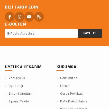
BIZI TAKIP EDIN
E-BULTEN
KAYIT OL
UYELIK & HESABIM
KURUMSAL
Yeni Üyelik
Hakkımızda
Üye Girişi
İletişim
Şifremi Unuttum
Çerez Politikası
Sipariş Takibi
K.V.K.K Aydınlatma
Kargo ve Teslimat