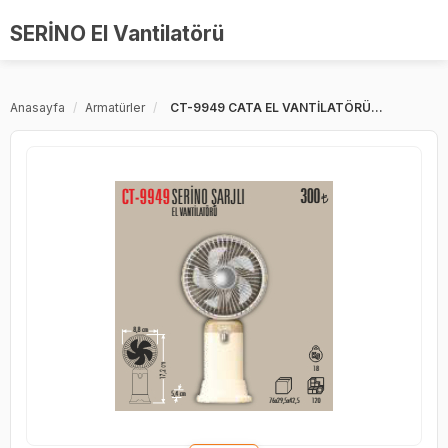
Merkez Ticaret
SERİNO El Vantilatörü
E-ticaret'de Güvenli Adres
Anasayfa
/
Armatürler
/
CT-9949 CATA EL VANTİLATÖRÜ...