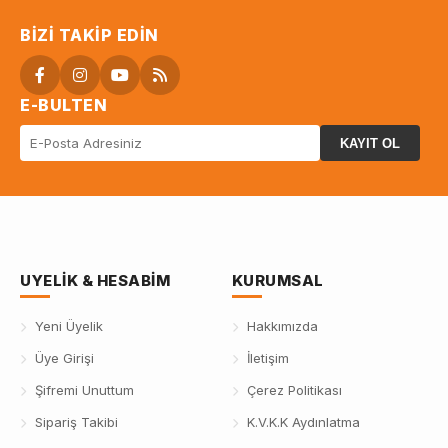
BIZI TAKIP EDIN
E-BULTEN
KAYIT OL
UYELIK & HESABIM
KURUMSAL
Yeni Üyelik
Hakkımızda
Üye Girişi
İletişim
Şifremi Unuttum
Çerez Politikası
Sipariş Takibi
K.V.K.K Aydınlatma