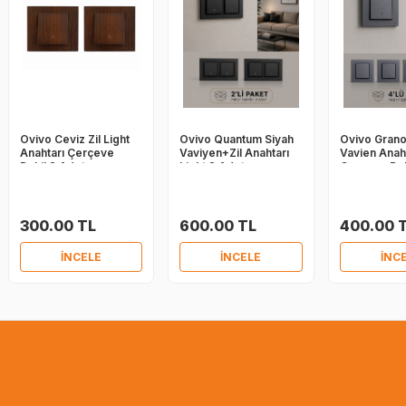
Ovivo Ceviz Zil Light
Ovivo Quantum Siyah
Ovivo Gran
Anahtarı Çerçeve
Vaviyen+Zil Anahtarı
Vavien Anah
Dahil 2 Adet
Light 2 Adet
Çerçeve Dah
300.00 TL
600.00 TL
400.00 
İNCELE
İNCELE
İNC