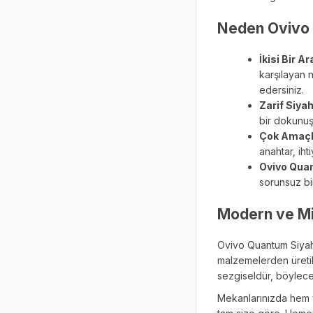
Neden Ovivo 
İkisi Bir A
karşılayan 
edersiniz.
Zarif Siya
bir dokunuş
Çok Amaçlı
anahtar, ih
Ovivo Quan
sorunsuz bi
Modern ve Min
Ovivo Quantum Siyah 
malzemelerden üretil
sezgiseldür, böylece 
Mekanlarınızda hem 