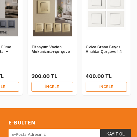
o Füme
Titanyum Vavien
Ovivo Grano Beyaz
tar +
Mekanizma+çerçeve
Anahtar Çerçeveli 4
il 4 Adet
Dahil 4 adet
Adet
TL
300.00 TL
400.00 TL
ELE
İNCELE
İNCELE
E-BULTEN
KAYIT OL