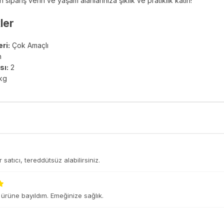
sipariş verin ve yaşam alanlarınıza şıklık ve pratiklik katın!
ler
ri:
Çok Amaçlı
h
sı:
2
 kg
r satıcı, tereddütsüz alabilirsiniz.
ürüne bayıldım. Emeğinize sağlık.