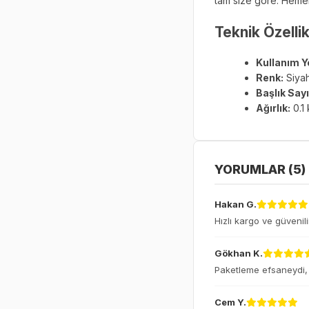
tam size göre. Hemen 
Teknik Özellik
Kullanım Ye
Renk:
Siya
Başlık Sayı
Ağırlık:
0.1
YORUMLAR (5)
Hakan G.
Hızlı kargo ve güvenili
Gökhan K.
Paketleme efsaneydi, 
Cem Y.