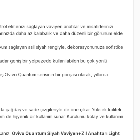
ntrol etmenizi sağlayan vaviyen anahtar ve misafirlerinizi
larınızda daha az kalabalık ve daha düzenli bir görünüm elde
um sağlayan asil siyah rengiyle, dekorasyonunuza sofistike
kadar geniş bir yelpazede kullanılabilen bu çok yönlü
ş Ovivo Quantum serisinin bir parçası olarak, yıllarca
a çağdaş ve sade çizgileriyle de öne çıkar. Yüksek kaliteli
 de hijyenik bir kullanım sunar. Kurulumu kolay ve kullanımı
sanız,
Ovivo Quantum Siyah Vaviyen+Zil Anahtarı Light