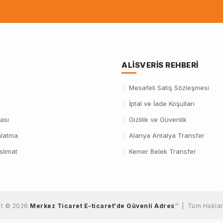
ALISVERIS REHBERI
Mesafeli Satış Sözleşmesi
İptal ve İade Koşulları
ası
Gizlilik ve Güvenlik
nlatma
Alanya Antalya Transfer
slimat
Kemer Belek Transfer
ht © 2026
Merkez Ticaret E-ticaret'de Güvenli Adres
™ | Tüm Hakları