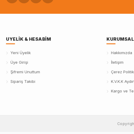
UYELIK & HESABIM
KURUMSAL
Yeni Üyelik
Hakkımızda
Üye Girişi
İletişim
Şifremi Unuttum
Çerez Politik
Sipariş Takibi
K.V.K.K Aydı
Kargo ve Te
Copyrig