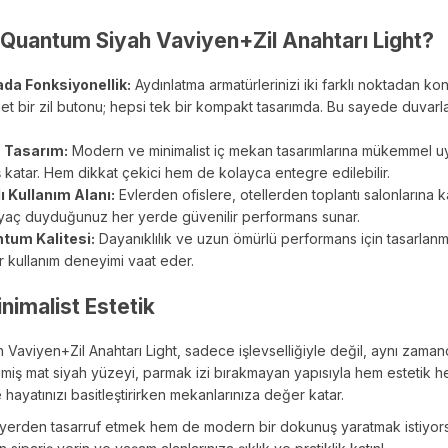
Quantum Siyah Vaviyen+Zil Anahtarı Light?
rada Fonksiyonellik:
Aydınlatma armatürlerinizi iki farklı noktadan ko
net bir zil butonu; hepsi tek bir kompakt tasarımda. Bu sayede duvar
h Tasarım:
Modern ve minimalist iç mekan tasarımlarına mükemmel uy
 katar. Hem dikkat çekici hem de kolayca entegre edilebilir.
 Kullanım Alanı:
Evlerden ofislere, otellerden toplantı salonlarına 
tiyaç duyduğunuz her yerde güvenilir performans sunar.
tum Kalitesi:
Dayanıklılık ve uzun ömürlü performans için tasarlanmı
r kullanım deneyimi vaat eder.
imalist Estetik
Vaviyen+Zil Anahtarı Light, sadece işlevselliğiyle değil, aynı zamand
miş mat siyah yüzeyi, parmak izi bırakmayan yapısıyla hem estetik hem
hayatınızı basitleştirirken mekanlarınıza değer katar.
yerden tasarruf etmek hem de modern bir dokunuş yaratmak istiyor