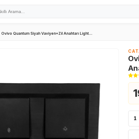
Ovivo Quantum Siyah Vaviyen+Zil Anahtarı Light...
CAT
Ov
An
1