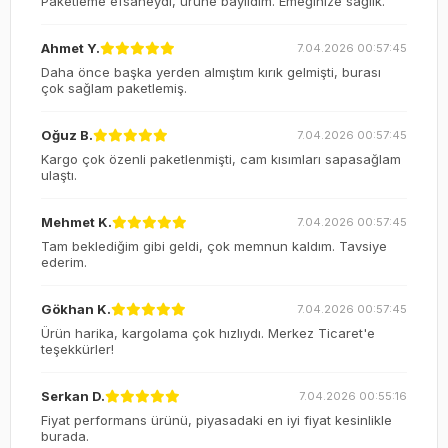
Paketleme efsaneydi, ürüne bayıldım. Emeğinize sağlık.
Ahmet Y.
7.04.2026 00:57:45
Daha önce başka yerden almıştım kırık gelmişti, burası
çok sağlam paketlemiş.
Oğuz B.
7.04.2026 00:57:45
Kargo çok özenli paketlenmişti, cam kısımları sapasağlam
ulaştı.
Mehmet K.
7.04.2026 00:57:45
Tam beklediğim gibi geldi, çok memnun kaldım. Tavsiye
ederim.
Gökhan K.
7.04.2026 00:57:45
Ürün harika, kargolama çok hızlıydı. Merkez Ticaret'e
teşekkürler!
Serkan D.
7.04.2026 00:55:16
Fiyat performans ürünü, piyasadaki en iyi fiyat kesinlikle
burada.