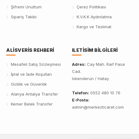
Şifremi Unuttum
Çerez Politikası
Sipariş Takibi
K.V.K.K Aydınlatma
Kargo ve Teslimat
ALISVERIS REHBERI
ILETISIM BILGILERI
Mesafeli Satış Sözleşmesi
Adres:
Cay Mah. Raif Pasa
Cad.
İptal ve İade Koşulları
Iskenderun / Hatay
Gizlilik ve Güvenlik
Telefon:
0552 480 10 76
Alanya Antalya Transfer
E-Posta:
Kemer Belek Transfer
admin@merkezticaret.com