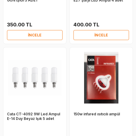
GÜN IŞIĞI 5 ADET
E27 Şarjlı LED Ampul 4 adet
350.00 TL
400.00 TL
İNCELE
İNCELE
Cata CT-4092 9W Led Ampul
150w infared ısıtıcılı ampül
E-14 Duy Beyaz Işık 5 adet