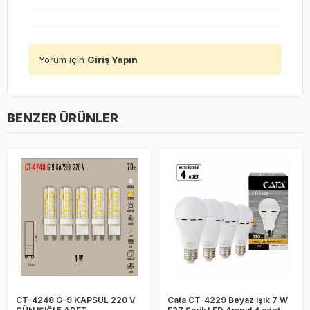
Yorum için
Giriş Yapın
BENZER ÜRÜNLER
CT-4248 G-9 KAPSÜL 220 V
Cata CT-4229 Beyaz Işık 7 W