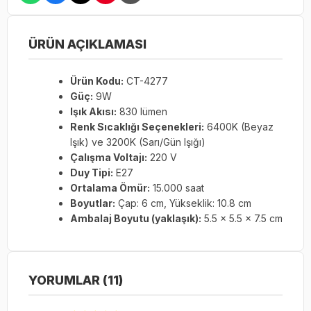
ÜRÜN AÇIKLAMASI
Ürün Kodu:
CT-4277
Güç:
9W
Işık Akısı:
830 lümen
Renk Sıcaklığı Seçenekleri:
6400K (Beyaz
Işık) ve 3200K (Sarı/Gün Işığı)
Çalışma Voltajı:
220 V
Duy Tipi:
E27
Ortalama Ömür:
15.000 saat
Boyutlar:
Çap: 6 cm, Yükseklik: 10.8 cm
Ambalaj Boyutu (yaklaşık):
5.5 x 5.5 x 7.5 cm
YORUMLAR (11)