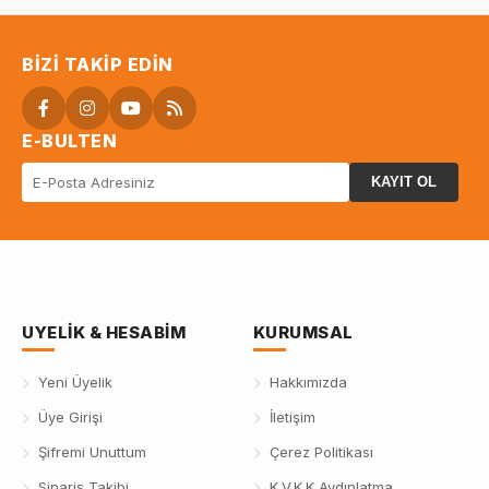
BIZI TAKIP EDIN
E-BULTEN
KAYIT OL
UYELIK & HESABIM
KURUMSAL
Yeni Üyelik
Hakkımızda
Üye Girişi
İletişim
Şifremi Unuttum
Çerez Politikası
Sipariş Takibi
K.V.K.K Aydınlatma