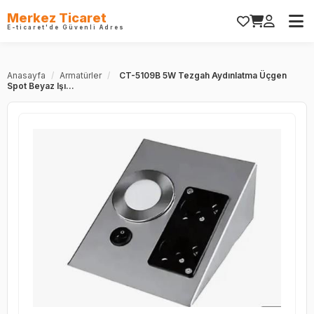
Merkez Ticaret
E-ticaret'de Güvenli Adres
Anasayfa
/
Armatürler
/
CT-5109B 5W Tezgah Aydınlatma Üçgen
Spot Beyaz Işı...