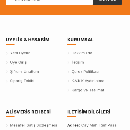
UYELIK & HESABIM
KURUMSAL
Yeni Üyelik
Hakkımızda
Üye Girişi
İletişim
Şifremi Unuttum
Çerez Politikası
Sipariş Takibi
K.V.K.K Aydınlatma
Kargo ve Teslimat
ALISVERIS REHBERI
ILETISIM BILGILERI
Mesafeli Satış Sözleşmesi
Adres:
Cay Mah. Raif Pasa