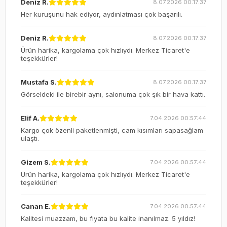
Deniz R.
8.07.2026 00:17:37
Her kuruşunu hak ediyor, aydınlatması çok başarılı.
Deniz R.
8.07.2026 00:17:37
Ürün harika, kargolama çok hızlıydı. Merkez Ticaret'e
teşekkürler!
Mustafa S.
8.07.2026 00:17:37
Görseldeki ile birebir aynı, salonuma çok şık bir hava kattı.
Elif A.
7.04.2026 00:57:44
Kargo çok özenli paketlenmişti, cam kısımları sapasağlam
ulaştı.
Gizem S.
7.04.2026 00:57:44
Ürün harika, kargolama çok hızlıydı. Merkez Ticaret'e
teşekkürler!
Canan E.
7.04.2026 00:57:44
Kalitesi muazzam, bu fiyata bu kalite inanılmaz. 5 yıldız!