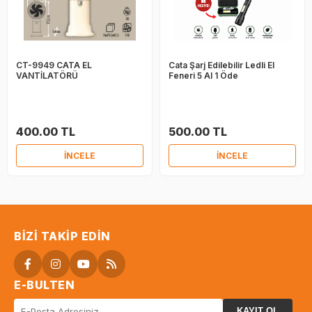
CT-9949 CATA EL
Cata Şarj Edilebilir Ledli El
VANTİLATÖRÜ
Feneri 5 Al 1 Öde
400.00 TL
500.00 TL
İNCELE
İNCELE
BIZI TAKIP EDIN
E-BULTEN
KAYIT OL