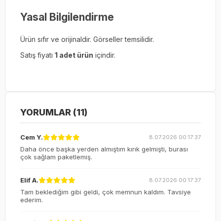
Yasal Bilgilendirme
Ürün sıfır ve orijinaldir. Görseller temsilidir.
Satış fiyatı
1 adet ürün
içindir.
YORUMLAR (11)
Cem Y.
8.07.2026 00:17:37
Daha önce başka yerden almıştım kırık gelmişti, burası
çok sağlam paketlemiş.
Elif A.
8.07.2026 00:17:37
Tam beklediğim gibi geldi, çok memnun kaldım. Tavsiye
ederim.