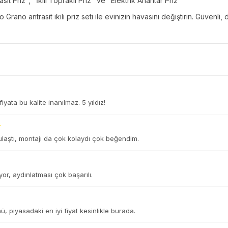
it Priz", "İkili Topraklı Priz" ve "Elektrik Anahtar Priz
rano antrasit ikili priz seti ile evinizin havasını değiştirin. Güvenli,
yata bu kalite inanılmaz. 5 yıldız!
laştı, montajı da çok kolaydı çok beğendim.
or, aydınlatması çok başarılı.
, piyasadaki en iyi fiyat kesinlikle burada.