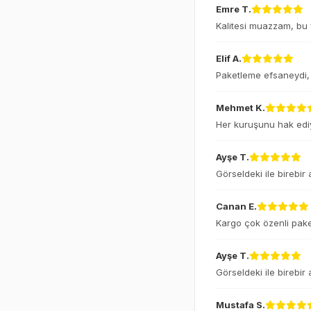
Emre T.
Kalitesi muazzam, bu fi
Elif A.
Paketleme efsaneydi, 
Mehmet K.
Her kuruşunu hak ediy
Ayşe T.
Görseldeki ile birebir
Canan E.
Kargo çok özenli pake
Ayşe T.
Görseldeki ile birebir
Mustafa S.