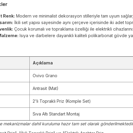
kler
it Renk:
Modern ve minimalist dekorasyon stilleriyle tam uyum sağlar
sarım:
İkili set yapısı sayesinde aynı çerçeve içerisinde iki adet top
enlik:
Çocuk korumalı ve topraklama özelliği ile elektrikli cihazlarını
 Malzeme:
Isıya ve darbelere dayanıklı kaliteli polikarbonat gövde yap
Açıklama
Ovivo Grano
Antrasit (Mat)
2'li Topraklı Priz (Komple Set)
Sıva Altı Standart Montaj
e mekanizmalar dahil kuruluma hazır tam set olarak gönderilmektedir