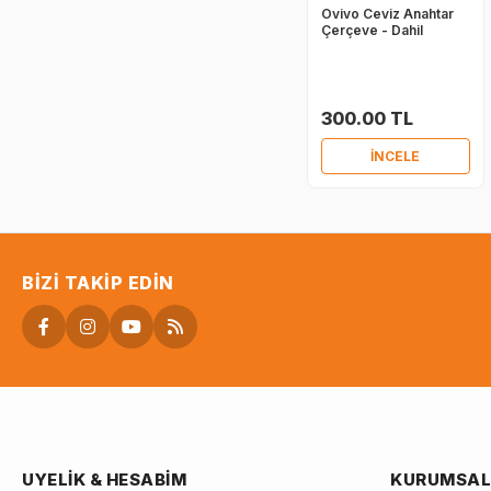
Ovivo Ceviz Anahtar
Çerçeve - Dahil
300.00 TL
İNCELE
BIZI TAKIP EDIN
UYELIK & HESABIM
KURUMSAL