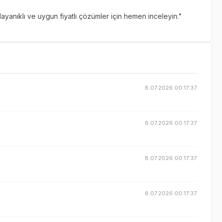
 dayanıklı ve uygun fiyatlı çözümler için hemen inceleyin."
8.07.2026 00:17:37
8.07.2026 00:17:37
8.07.2026 00:17:37
8.07.2026 00:17:37