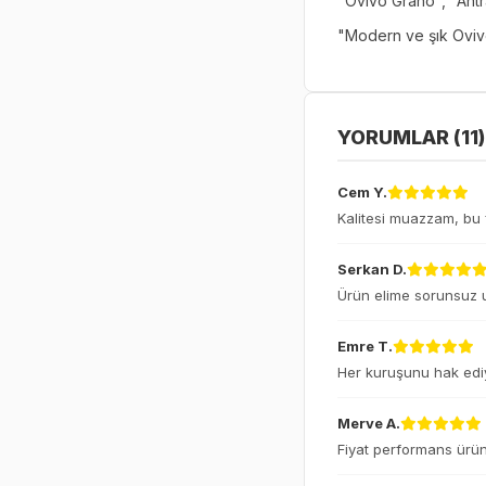
"Ovivo Grano", "Antras
"Modern ve şık Ovivo G
YORUMLAR (11)
Cem Y.
Kalitesi muazzam, bu fi
Serkan D.
Ürün elime sorunsuz u
Emre T.
Her kuruşunu hak ediy
Merve A.
Fiyat performans ürünü