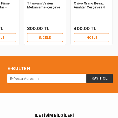
o Füme
Titanyum Vavien
Ovivo Grano Beyaz
tar +
Mekanizma+çerçeve
Anahtar Çerçeveli 4
il 4 Adet
Dahil 4 adet
Adet
TL
300.00 TL
400.00 TL
ELE
İNCELE
İNCELE
E-BULTEN
KAYIT OL
ILETISIM BILGILERI