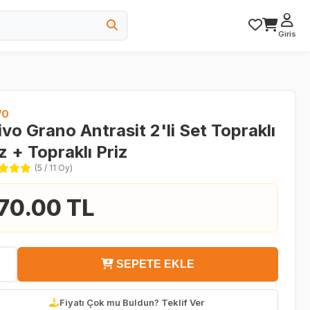
Giris
VO
vo Grano Antrasit 2'li Set Topraklı
z + Topraklı Priz
(5 / 11 Oy)
70.00 TL
SEPETE EKLE
Fiyatı Çok mu Buldun? Teklif Ver