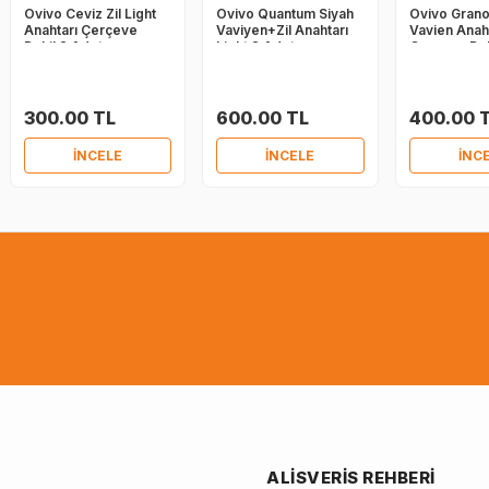
Ovivo Ceviz Zil Light
Ovivo Quantum Siyah
Ovivo Gran
Anahtarı Çerçeve
Vaviyen+Zil Anahtarı
Vavien Anah
Dahil 2 Adet
Light 2 Adet
Çerçeve Dah
300.00 TL
600.00 TL
400.00 
İNCELE
İNCELE
İNC
ALISVERIS REHBERI