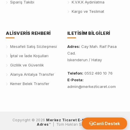
Sipariş Takibi
K.V.K.K Aydınlatma
Kargo ve Teslimat
ALISVERIS REHBERI
ILETISIM BILGILERI
Mesafeli Satış Sözleşmesi
Adres:
Cay Mah. Raif Pasa
Cad.
İptal ve İade Koşulları
Iskenderun / Hatay
Gizlilik ve Güvenlik
Telefon:
0552 480 10 76
Alanya Antalya Transfer
E-Posta:
Kemer Belek Transfer
admin@merkezticaret.com
Copyright © 2026
Merkez Ticaret E-ticaret'de Güvenli
Canli Destek
Adres
™ | Tüm Hakları Saklıdır.