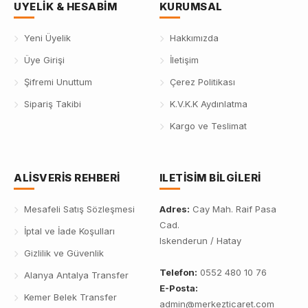
UYELIK & HESABIM
KURUMSAL
Yeni Üyelik
Hakkımızda
Üye Girişi
İletişim
Şifremi Unuttum
Çerez Politikası
Sipariş Takibi
K.V.K.K Aydınlatma
Kargo ve Teslimat
ALISVERIS REHBERI
ILETISIM BILGILERI
Mesafeli Satış Sözleşmesi
Adres:
Cay Mah. Raif Pasa
Cad.
İptal ve İade Koşulları
Iskenderun / Hatay
Gizlilik ve Güvenlik
Telefon:
0552 480 10 76
Alanya Antalya Transfer
E-Posta:
Kemer Belek Transfer
admin@merkezticaret.com