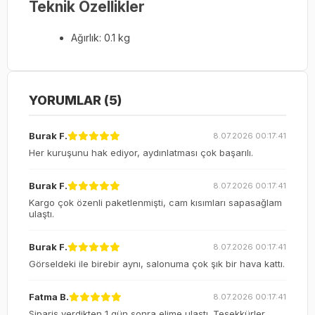
Teknik Özellikler
Ağırlık: 0.1 kg
YORUMLAR (5)
Burak F.
8.07.2026 00:17:41
Her kuruşunu hak ediyor, aydınlatması çok başarılı.
Burak F.
8.07.2026 00:17:41
Kargo çok özenli paketlenmişti, cam kısımları sapasağlam
ulaştı.
Burak F.
8.07.2026 00:17:41
Görseldeki ile birebir aynı, salonuma çok şık bir hava kattı.
Fatma B.
8.07.2026 00:17:41
Sipariş verdikten 1 gün sonra elime ulaştı. Teşekkürler.