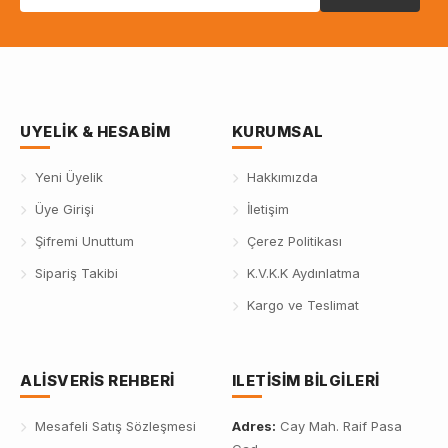
UYELIK & HESABIM
KURUMSAL
Yeni Üyelik
Hakkımızda
Üye Girişi
İletişim
Şifremi Unuttum
Çerez Politikası
Sipariş Takibi
K.V.K.K Aydınlatma
Kargo ve Teslimat
ALISVERIS REHBERI
ILETISIM BILGILERI
Mesafeli Satış Sözleşmesi
Adres:
Cay Mah. Raif Pasa