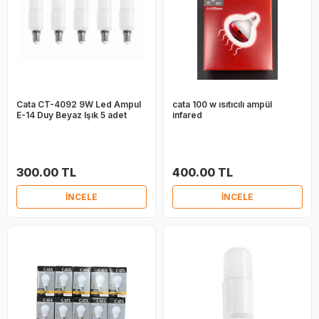
Cata CT-4092 9W Led Ampul
cata 100 w ısıtıcılı ampül
E-14 Duy Beyaz Işık 5 adet
infared
300.00 TL
400.00 TL
İNCELE
İNCELE