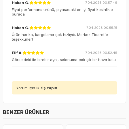
Hakan G.
7.04.2026 00:57:46
Fiyat performans ürünü, piyasadaki en iyi fiyat kesinlikle
burada.
Hakan G.
7.04.2026 00:55:15
Ürün harika, kargolama çok hızlıydı. Merkez Ticaret'e
teşekkürler!
Elif A.
7.04.2026 00:52:45
Görseldeki ile birebir aynı, salonuma çok şık bir hava kattı.
Yorum için
Giriş Yapın
BENZER ÜRÜNLER