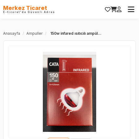
Merkez Ticaret
E-ticaret'de Güvenli Adres
Anasayfa
/
Ampuller
/
150w infared ısıtıcılı ampül...