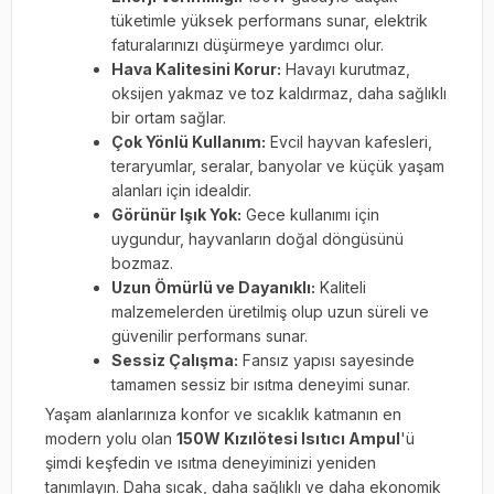
tüketimle yüksek performans sunar, elektrik
faturalarınızı düşürmeye yardımcı olur.
Hava Kalitesini Korur:
Havayı kurutmaz,
oksijen yakmaz ve toz kaldırmaz, daha sağlıklı
bir ortam sağlar.
Çok Yönlü Kullanım:
Evcil hayvan kafesleri,
teraryumlar, seralar, banyolar ve küçük yaşam
alanları için idealdir.
Görünür Işık Yok:
Gece kullanımı için
uygundur, hayvanların doğal döngüsünü
bozmaz.
Uzun Ömürlü ve Dayanıklı:
Kaliteli
malzemelerden üretilmiş olup uzun süreli ve
güvenilir performans sunar.
Sessiz Çalışma:
Fansız yapısı sayesinde
tamamen sessiz bir ısıtma deneyimi sunar.
Yaşam alanlarınıza konfor ve sıcaklık katmanın en
modern yolu olan
150W Kızılötesi Isıtıcı Ampul
'ü
şimdi keşfedin ve ısıtma deneyiminizi yeniden
tanımlayın. Daha sıcak, daha sağlıklı ve daha ekonomik