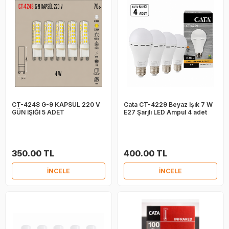
CT-4248 G-9 KAPSÜL 220 V
Cata CT-4229 Beyaz Işık 7 W
GÜN IŞIĞI 5 ADET
E27 Şarjlı LED Ampul 4 adet
350.00 TL
400.00 TL
İNCELE
İNCELE