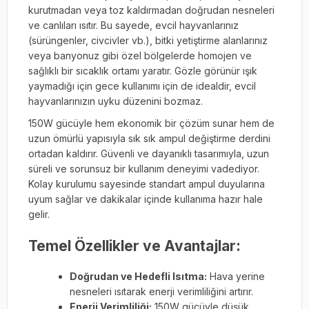
kurutmadan veya toz kaldırmadan doğrudan nesneleri
ve canlıları ısıtır. Bu sayede, evcil hayvanlarınız
(sürüngenler, civcivler vb.), bitki yetiştirme alanlarınız
veya banyonuz gibi özel bölgelerde homojen ve
sağlıklı bir sıcaklık ortamı yaratır. Gözle görünür ışık
yaymadığı için gece kullanımı için de idealdir, evcil
hayvanlarınızın uyku düzenini bozmaz.
150W gücüyle hem ekonomik bir çözüm sunar hem de
uzun ömürlü yapısıyla sık sık ampul değiştirme derdini
ortadan kaldırır. Güvenli ve dayanıklı tasarımıyla, uzun
süreli ve sorunsuz bir kullanım deneyimi vadediyor.
Kolay kurulumu sayesinde standart ampul duyularına
uyum sağlar ve dakikalar içinde kullanıma hazır hale
gelir.
Temel Özellikler ve Avantajlar:
Doğrudan ve Hedefli Isıtma:
Hava yerine
nesneleri ısıtarak enerji verimliliğini artırır.
Enerji Verimliliği:
150W gücüyle düşük