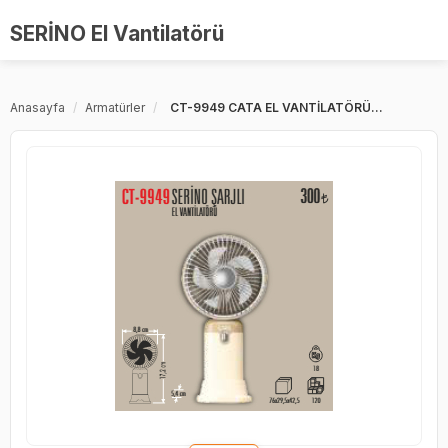
Merkez Ticaret
SERİNO El Vantilatörü
E-ticaret'de Güvenli Adres
Anasayfa
/
Armatürler
/
CT-9949 CATA EL VANTİLATÖRÜ...