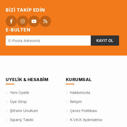
BIZI TAKIP EDIN
E-BULTEN
KAYIT OL
UYELIK & HESABIM
KURUMSAL
Yeni Üyelik
Hakkımızda
Üye Girişi
İletişim
Şifremi Unuttum
Çerez Politikası
Sipariş Takibi
K.V.K.K Aydınlatma