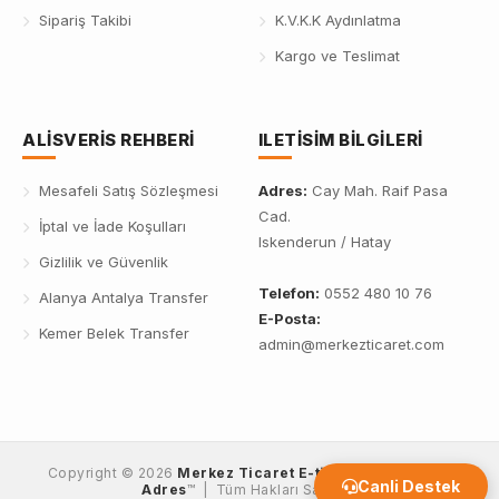
Sipariş Takibi
K.V.K.K Aydınlatma
Kargo ve Teslimat
ALISVERIS REHBERI
ILETISIM BILGILERI
Mesafeli Satış Sözleşmesi
Adres:
Cay Mah. Raif Pasa
Cad.
İptal ve İade Koşulları
Iskenderun / Hatay
Gizlilik ve Güvenlik
Telefon:
0552 480 10 76
Alanya Antalya Transfer
E-Posta:
Kemer Belek Transfer
admin@merkezticaret.com
Copyright © 2026
Merkez Ticaret E-ticaret'de Güvenli
Canli Destek
Adres
™ | Tüm Hakları Saklıdır.