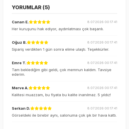
YORUMLAR (5)
Canan E.
8.07.2026 00:17:41
Her kuruşunu hak ediyor, aydınlatması çok başarılı.
Oğuz B.
8.07.2026 00:17:41
Sipariş verdikten 1 gün sonra elime ulaştı. Teşekkürler.
Emre T.
8.07.2026 00:17:41
Tam beklediğim gibi geldi, çok memnun kaldım. Tavsiye
ederim.
Merve A.
8.07.2026 00:17:41
Kalitesi muazzam, bu fiyata bu kalite inanılmaz. 5 yıldız!
Serkan D.
8.07.2026 00:17:41
Görseldeki ile birebir aynı, salonuma çok şık bir hava kattı.