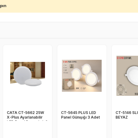
apın
CATA CT-5662 25W
CT-5645 PLUS LED
CT-5146 SL
X-Plus Ayarlanabilir
Panel Günışığı 3 Adet
BEYAZ
LED Panel Beyaz Işık 2
adet