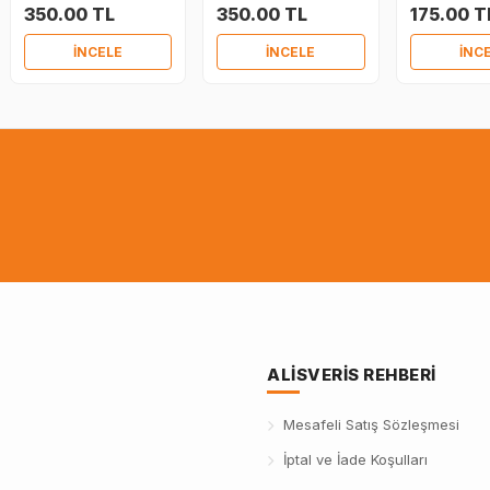
350.00 TL
350.00 TL
175.00 T
İNCELE
İNCELE
İNC
ALISVERIS REHBERI
Mesafeli Satış Sözleşmesi
İptal ve İade Koşulları