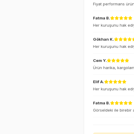
Fiyat performans ürünü
Fatma B.
Her kuruşunu hak ediy
Gökhan K.
Her kuruşunu hak ediy
Cem Y.
Ürün harika, kargolama
Elif A.
Her kuruşunu hak ediy
Fatma B.
Görseldeki ile birebir