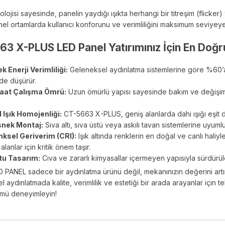
olojisi sayesinde, panelin yaydığı ışıkta herhangi bir titreşim (flicke
el ortamlarda kullanıcı konforunu ve verimliliğini maksimum seviyeye 
 X-PLUS LED Panel Yatırımınız İçin En Doğru
k Enerji Verimliliği:
Geleneksel aydınlatma sistemlerine göre %60’a v
de düşürür.
aat Çalışma Ömrü:
Uzun ömürlü yapısı sayesinde bakım ve değişim m
şık Homojenliği:
CT-5663 X-PLUS, geniş alanlarda dahi ışığı eşit d
snek Montaj:
Sıva altı, sıva üstü veya askılı tavan sistemlerine uyumlu
ksel Geriverim (CRI):
Işık altında renklerin en doğal ve canlı hali
 alanlar için kritik önem taşır.
tu Tasarım:
Cıva ve zararlı kimyasallar içermeyen yapısıyla sürdürül
ANEL sadece bir aydınlatma ürünü değil, mekanınızın değerini artır
el aydınlatmada kalite, verimlilik ve estetiği bir arada arayanlar içi
ümü deneyimleyin!