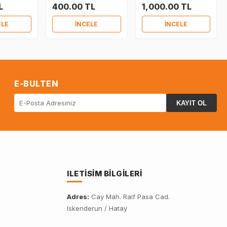
L
400.00 TL
1,000.00 TL
ELE
İNCELE
İNCELE
E-BULTEN
KAYIT OL
ILETISIM BILGILERI
Adres:
Cay Mah. Raif Pasa Cad.
Iskenderun / Hatay