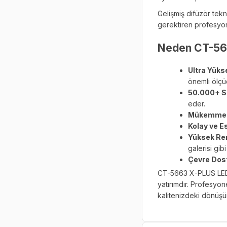
Gelişmiş difüzör tekn
gerektiren profesyon
Neden CT-5663
Ultra Yükse
önemli ölçü
50.000+ S
eder.
Mükemmel I
Kolay ve E
Yüksek Ren
galerisi gibi
Çevre Dos
CT-5663 X-PLUS LED P
yatırımdır. Profesyon
kalitenizdeki dönüş