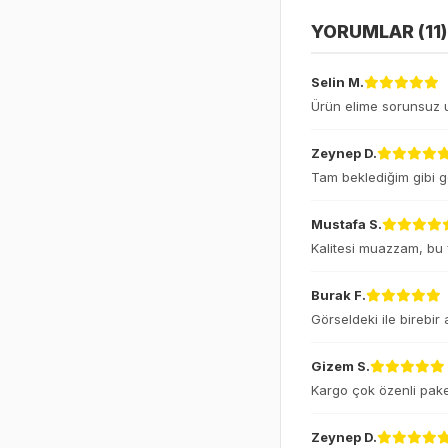
YORUMLAR (11)
Selin M.
Ürün elime sorunsuz u
Zeynep D.
Tam beklediğim gibi g
Mustafa S.
Kalitesi muazzam, bu fi
Burak F.
Görseldeki ile birebir
Gizem S.
Kargo çok özenli pake
Zeynep D.