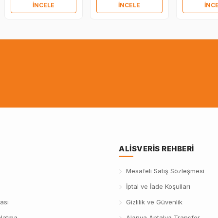
İNCELE
İNCELE
İNC
ALISVERIS REHBERI
Mesafeli Satış Sözleşmesi
İptal ve İade Koşulları
ası
Gizlilik ve Güvenlik
nlatma
Alanya Antalya Transfer