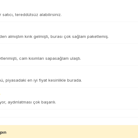
r satıcı, tereddütsüz alabilirsiniz.
n almıştım kırık gelmişti, burası çok sağlam paketlemiş.
tlenmişti, cam kısımları sapasağlam ulaştı.
, piyasadaki en iyi fiyat kesinlikle burada.
or, aydınlatması çok başarılı.
apın