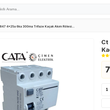
9647 4x25a 6ka 300ma Trifaze Kaçak Akım Rölesi...
Ct
Ka
7