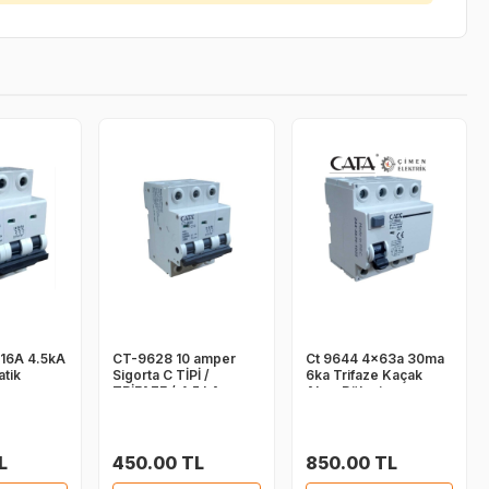
16A 4.5kA
CT-9628 10 amper
Ct 9644 4x63a 30ma
atik
Sigorta C TİPİ /
6ka Trifaze Kaçak
TRİFAZE / 4.5 kA
Akım Rölesi
L
450.00 TL
850.00 TL