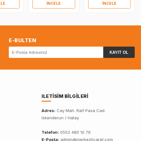
ELE
İNCELE
İNCELE
E-BULTEN
KAYIT OL
ILETISIM BILGILERI
Adres:
Cay Mah. Raif Pasa Cad.
Iskenderun / Hatay
Telefon:
0552 480 10 76
E-Posta:
admin@merkezticaret.com