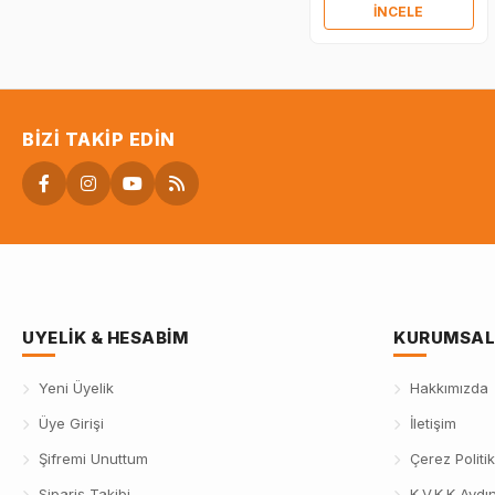
İNCELE
BIZI TAKIP EDIN
UYELIK & HESABIM
KURUMSAL
Yeni Üyelik
Hakkımızda
Üye Girişi
İletişim
Şifremi Unuttum
Çerez Politik
Sipariş Takibi
K.V.K.K Aydı