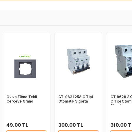
Ovivo Füme Tekli
CT-9631 25A C Tipi
CT 9629 3X
Çerçeve Grano
Otomatik Sigorta
C Tipi Otom
Sigorta
49.00 TL
300.00 TL
310.00 T