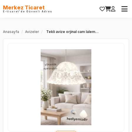
Merkez Ticaret
E-ticaret'de Güvenli Adres
Anasayfa
/
Avizeler
/
Tekli avize orjinal cam lalem...