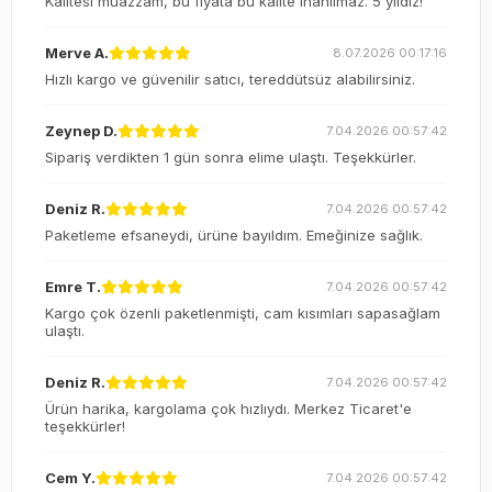
Kalitesi muazzam, bu fiyata bu kalite inanılmaz. 5 yıldız!
Merve A.
8.07.2026 00:17:16
Hızlı kargo ve güvenilir satıcı, tereddütsüz alabilirsiniz.
Zeynep D.
7.04.2026 00:57:42
Sipariş verdikten 1 gün sonra elime ulaştı. Teşekkürler.
Deniz R.
7.04.2026 00:57:42
Paketleme efsaneydi, ürüne bayıldım. Emeğinize sağlık.
Emre T.
7.04.2026 00:57:42
Kargo çok özenli paketlenmişti, cam kısımları sapasağlam
ulaştı.
Deniz R.
7.04.2026 00:57:42
Ürün harika, kargolama çok hızlıydı. Merkez Ticaret'e
teşekkürler!
Cem Y.
7.04.2026 00:57:42