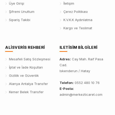
Üye Girişi
İletişim
Şifremi Unuttum
Çerez Politikası
Sipariş Takibi
K.V.K.K Aydınlatma
Kargo ve Teslimat
ALISVERIS REHBERI
ILETISIM BILGILERI
Mesafeli Satış Sözleşmesi
Adres:
Cay Mah. Raif Pasa
Cad.
İptal ve İade Koşulları
Iskenderun / Hatay
Gizlilik ve Güvenlik
Telefon:
0552 480 10 76
Alanya Antalya Transfer
E-Posta:
Kemer Belek Transfer
admin@merkezticaret.com