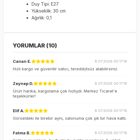
Duy Tipi: E27
Yükseklik: 30 cm
Ağırlık: 0,1
YORUMLAR (10)
Canan E.
8.07.2026 00:17:16
Hızlı kargo ve güvenilir satıcı, tereddütsüz alabilirsiniz.
Zeynep D.
8.07.2026 00:17:16
Ürün harika, kargolama çok hızlıydı. Merkez Ticaret'e
teşekkürler!
Elif A.
8.07.2026 00:17:16
Görseldeki ile birebir aynı, salonuma çok şık bir hava kattı.
Fatma B.
8.07.2026 00:17:16