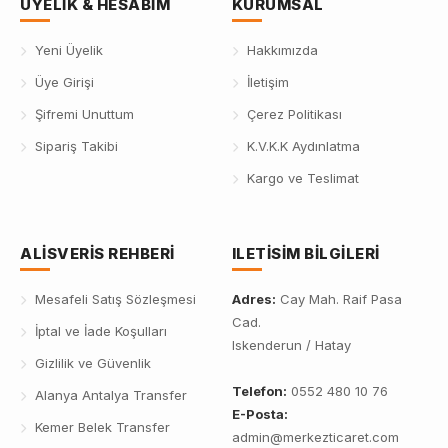
UYELIK & HESABIM
KURUMSAL
Yeni Üyelik
Hakkımızda
Üye Girişi
İletişim
Şifremi Unuttum
Çerez Politikası
Sipariş Takibi
K.V.K.K Aydınlatma
Kargo ve Teslimat
ALISVERIS REHBERI
ILETISIM BILGILERI
Mesafeli Satış Sözleşmesi
Adres:
Cay Mah. Raif Pasa
Cad.
İptal ve İade Koşulları
Iskenderun / Hatay
Gizlilik ve Güvenlik
Telefon:
0552 480 10 76
Alanya Antalya Transfer
E-Posta:
Kemer Belek Transfer
admin@merkezticaret.com