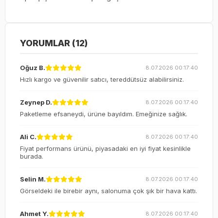
YORUMLAR (12)
Oğuz B.
8.07.2026 00:17:40
Hızlı kargo ve güvenilir satıcı, tereddütsüz alabilirsiniz.
Zeynep D.
8.07.2026 00:17:40
Paketleme efsaneydi, ürüne bayıldım. Emeğinize sağlık.
Ali C.
8.07.2026 00:17:40
Fiyat performans ürünü, piyasadaki en iyi fiyat kesinlikle
burada.
Selin M.
8.07.2026 00:17:40
Görseldeki ile birebir aynı, salonuma çok şık bir hava kattı.
Ahmet Y.
8.07.2026 00:17:40