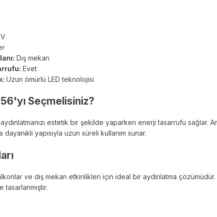
 V
er
lanı:
Dış mekan
arrufu:
Evet
k:
Uzun ömürlü LED teknolojisi
6'yı Seçmelisiniz?
dınlatmanızı estetik bir şekilde yaparken enerji tasarrufu sağlar. Am
a dayanıklı yapısıyla uzun süreli kullanım sunar.
arı
balkonlar ve dış mekan etkinlikleri için ideal bir aydınlatma çözümüd
 tasarlanmıştır.