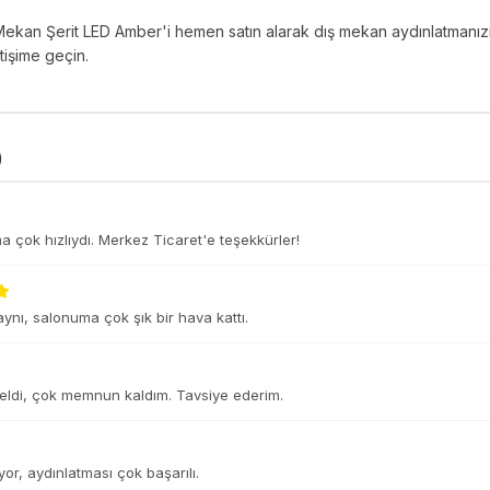
kan Şerit LED Amber'i hemen satın alarak dış mekan aydınlatmanızı b
etişime geçin.
)
 çok hızlıydı. Merkez Ticaret'e teşekkürler!
 aynı, salonuma çok şık bir hava kattı.
eldi, çok memnun kaldım. Tavsiye ederim.
or, aydınlatması çok başarılı.