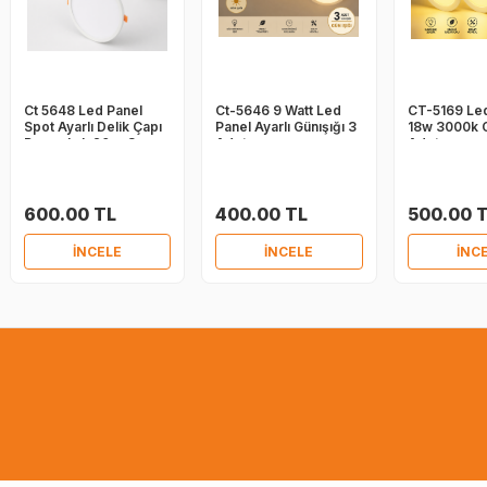
Ct 5648 Led Panel
Ct-5646 9 Watt Led
CT-5169 Led
Spot Ayarlı Delik Çapı
Panel Ayarlı Günışığı 3
18w 3000k G
Beyaz Işık 20 w 3
Adet
Adet
ADET
600.00 TL
400.00 TL
500.00 
İNCELE
İNCELE
İNC