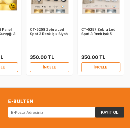
 Panel
CT-5258 Zebra Led
CT-5257 Zebra Led
unışığı 3
Spot 3 Renk Işık Siyah
Spot 3 Renk Işık 5
Kasa 5 Adet
Adet
TL
350.00 TL
350.00 TL
ELE
İNCELE
İNCELE
E-BULTEN
KAYIT OL