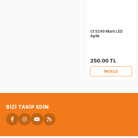
Ct 5249 Martı LED
Aplik
250.00 TL
İNCELE
BIZI TAKIP EDIN