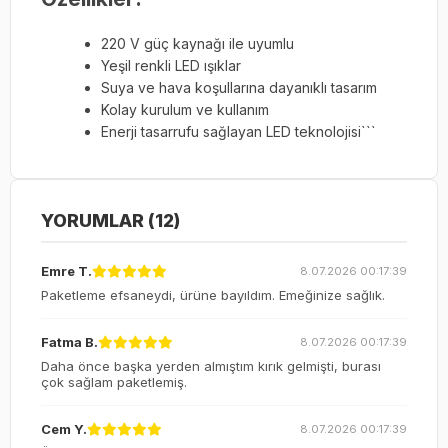
220 V güç kaynağı ile uyumlu
Yeşil renkli LED ışıklar
Suya ve hava koşullarına dayanıklı tasarım
Kolay kurulum ve kullanım
Enerji tasarrufu sağlayan LED teknolojisi```
YORUMLAR (12)
Emre T.
8.07.2026 00:17:39
Paketleme efsaneydi, ürüne bayıldım. Emeğinize sağlık.
Fatma B.
8.07.2026 00:17:39
Daha önce başka yerden almıştım kırık gelmişti, burası
çok sağlam paketlemiş.
Cem Y.
8.07.2026 00:17:39