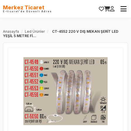
Merkez Ticaret
E-ticaret'de Güvenli Adres
Anasayfa
/
Led Ürünler
/
CT-4552 220 V DIŞ MEKAN ŞERİT LED
YEŞİL 5 METRE Fİ...