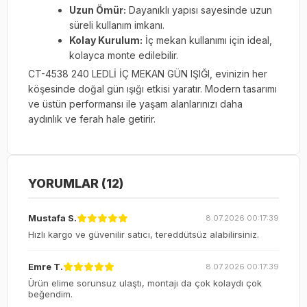
Uzun Ömür:
Dayanıklı yapısı sayesinde uzun
süreli kullanım imkanı.
Kolay Kurulum:
İç mekan kullanımı için ideal,
kolayca monte edilebilir.
CT-4538 240 LEDLİ İÇ MEKAN GÜN IŞIĞI, evinizin her
köşesinde doğal gün ışığı etkisi yaratır. Modern tasarımı
ve üstün performansı ile yaşam alanlarınızı daha
aydınlık ve ferah hale getirir.
YORUMLAR (12)
Mustafa S.
8.07.2026 00:17:39
Hızlı kargo ve güvenilir satıcı, tereddütsüz alabilirsiniz.
Emre T.
8.07.2026 00:17:39
Ürün elime sorunsuz ulaştı, montajı da çok kolaydı çok
beğendim.