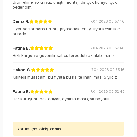
Ürün elime sorunsuz ulaştı, montajı da çok kolaydı çok
beğendim.
Deniz R.
7.04.2026 00:57:46
Fiyat performans ürünü, piyasadaki en iyi fiyat kesinlikle
burada.
Fatma B.
7.04.2026 00:57:46
Hızlı kargo ve güvenilir satıcı, tereddütsüz alabilirsiniz.
Hakan G.
7.04.2026 00:55:16
Kalitesi muazzam, bu fiyata bu kalite inanılmaz. 5 yıldız!
Fatma B.
7.04.2026 00:52:45
Her kuruşunu hak ediyor, aydınlatması çok başarılı.
Yorum için
Giriş Yapın