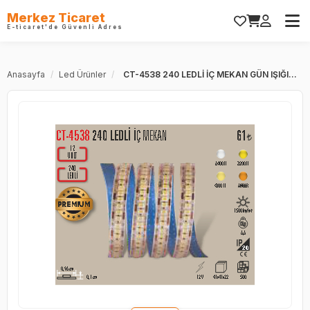
Merkez Ticaret
E-ticaret'de Güvenli Adres
Anasayfa
/
Led Ürünler
/
CT-4538 240 LEDLİ İÇ MEKAN GÜN IŞIĞI...