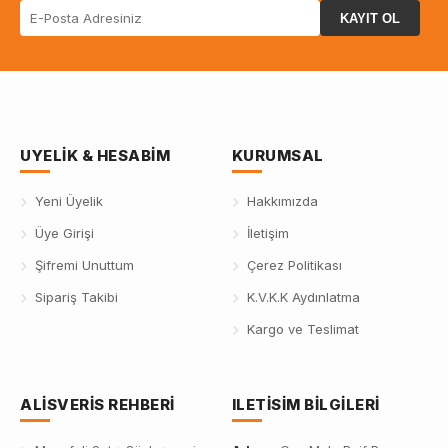
KAYIT OL
UYELIK & HESABIM
KURUMSAL
Yeni Üyelik
Hakkımızda
Üye Girişi
İletişim
Şifremi Unuttum
Çerez Politikası
Sipariş Takibi
K.V.K.K Aydınlatma
Kargo ve Teslimat
ALISVERIS REHBERI
ILETISIM BILGILERI