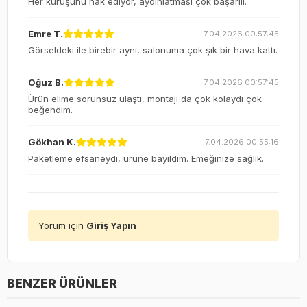
Her kuruşunu hak ediyor, aydınlatması çok başarılı.
Emre T.
7.04.2026 00:57:45
Görseldeki ile birebir aynı, salonuma çok şık bir hava kattı.
Oğuz B.
7.04.2026 00:57:45
Ürün elime sorunsuz ulaştı, montajı da çok kolaydı çok
beğendim.
Gökhan K.
7.04.2026 00:55:16
Paketleme efsaneydi, ürüne bayıldım. Emeğinize sağlık.
Yorum için
Giriş Yapın
BENZER ÜRÜNLER