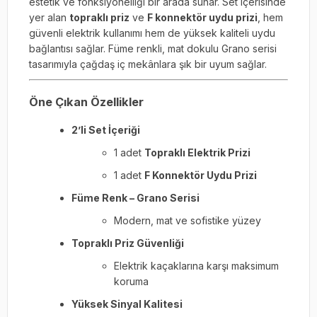
estetik ve fonksiyonelliği bir arada sunar. Set içerisinde
yer alan
topraklı priz
ve
F konnektör uydu prizi
, hem
güvenli elektrik kullanımı hem de yüksek kaliteli uydu
bağlantısı sağlar. Füme renkli, mat dokulu Grano serisi
tasarımıyla çağdaş iç mekânlara şık bir uyum sağlar.
Öne Çıkan Özellikler
2’li Set İçeriği
1 adet
Topraklı Elektrik Prizi
1 adet
F Konnektör Uydu Prizi
Füme Renk – Grano Serisi
Modern, mat ve sofistike yüzey
Topraklı Priz Güvenliği
Elektrik kaçaklarına karşı maksimum
koruma
Yüksek Sinyal Kalitesi