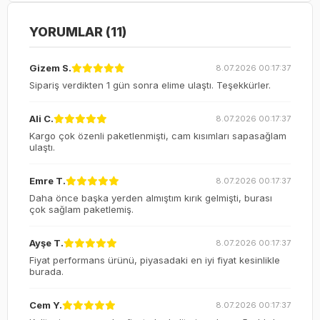
YORUMLAR (11)
Gizem S.
8.07.2026 00:17:37
Sipariş verdikten 1 gün sonra elime ulaştı. Teşekkürler.
Ali C.
8.07.2026 00:17:37
Kargo çok özenli paketlenmişti, cam kısımları sapasağlam
ulaştı.
Emre T.
8.07.2026 00:17:37
Daha önce başka yerden almıştım kırık gelmişti, burası
çok sağlam paketlemiş.
Ayşe T.
8.07.2026 00:17:37
Fiyat performans ürünü, piyasadaki en iyi fiyat kesinlikle
burada.
Cem Y.
8.07.2026 00:17:37