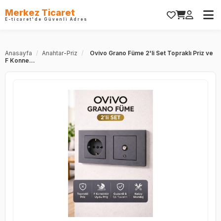
Merkez Ticaret
E-ticaret'de Güvenli Adres
Anasayfa
/
Anahtar-Priz
/
Ovivo Grano Füme 2'li Set Topraklı Priz ve
F Konne...