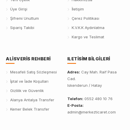
Üye Girişi
İletişim
Şifremi Unuttum
Çerez Politikası
Sipariş Takibi
K.V.K.K Aydınlatma
Kargo ve Teslimat
ALISVERIS REHBERI
ILETISIM BILGILERI
Mesafeli Satış Sözleşmesi
Adres:
Cay Mah. Raif Pasa
Cad.
İptal ve İade Koşulları
Iskenderun / Hatay
Gizlilik ve Güvenlik
Telefon:
0552 480 10 76
Alanya Antalya Transfer
E-Posta:
Kemer Belek Transfer
admin@merkezticaret.com