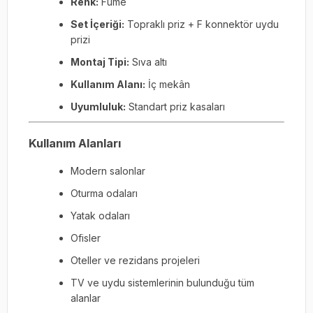
Renk:
Füme
Set İçeriği:
Topraklı priz + F konnektör uydu
prizi
Montaj Tipi:
Sıva altı
Kullanım Alanı:
İç mekân
Uyumluluk:
Standart priz kasaları
Kullanım Alanları
Modern salonlar
Oturma odaları
Yatak odaları
Ofisler
Oteller ve rezidans projeleri
TV ve uydu sistemlerinin bulunduğu tüm
alanlar