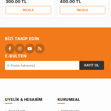
300.00 TL
400.00 TL
İNCELE
İNCELE
BIZI TAKIP EDIN
E-BULTEN
KAYIT OL
UYELIK & HESABIM
KURUMSAL
Yeni Üyelik
Hakkımızda