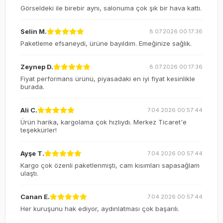
Görseldeki ile birebir aynı, salonuma çok şık bir hava kattı.
Selin M.
8.07.2026 00:17:36
Paketleme efsaneydi, ürüne bayıldım. Emeğinize sağlık.
Zeynep D.
8.07.2026 00:17:36
Fiyat performans ürünü, piyasadaki en iyi fiyat kesinlikle
burada.
Ali C.
7.04.2026 00:57:44
Ürün harika, kargolama çok hızlıydı. Merkez Ticaret'e
teşekkürler!
Ayşe T.
7.04.2026 00:57:44
Kargo çok özenli paketlenmişti, cam kısımları sapasağlam
ulaştı.
Canan E.
7.04.2026 00:57:44
Her kuruşunu hak ediyor, aydınlatması çok başarılı.