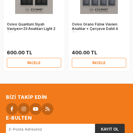
Ovivo Quantum Siyah
Ovivo Grano Füme Vavien
Vaviyen+Zil Anahtarı Light 2
Anahtar + Çerçeve Dahil 4
Adet
Adet
600.00 TL
400.00 TL
İNCELE
İNCELE
BIZI TAKIP EDIN
E-BULTEN
KAYIT OL