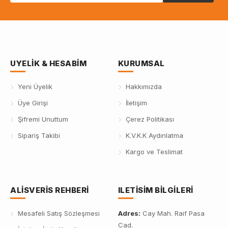
UYELIK & HESABIM
KURUMSAL
Yeni Üyelik
Hakkımızda
Üye Girişi
İletişim
Şifremi Unuttum
Çerez Politikası
Sipariş Takibi
K.V.K.K Aydınlatma
Kargo ve Teslimat
ALISVERIS REHBERI
ILETISIM BILGILERI
Mesafeli Satış Sözleşmesi
Adres:
Cay Mah. Raif Pasa
Cad.