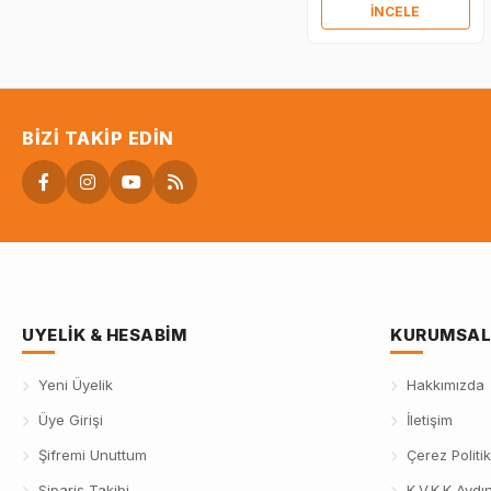
İNCELE
BIZI TAKIP EDIN
UYELIK & HESABIM
KURUMSAL
Yeni Üyelik
Hakkımızda
Üye Girişi
İletişim
Şifremi Unuttum
Çerez Politik
Sipariş Takibi
K.V.K.K Aydı