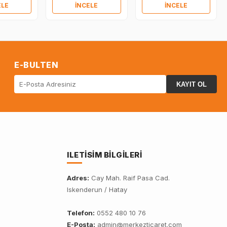
ELE
İNCELE
İNCELE
E-BULTEN
KAYIT OL
ILETISIM BILGILERI
Adres:
Cay Mah. Raif Pasa Cad.
Iskenderun / Hatay
Telefon:
0552 480 10 76
E-Posta:
admin@merkezticaret.com