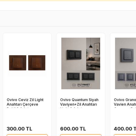
Ovivo Ceviz Zil Light
Ovivo Quantum Siyah
Ovivo Gran
Anahtarı Çerçeve
Vaviyen+Zil Anahtarı
Vavien Anah
Dahil 2 Adet
Light 2 Adet
Çerçeve Dah
300.00 TL
600.00 TL
400.00 