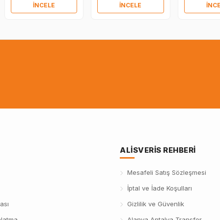
İNCELE
İNCELE
İNC
ALISVERIS REHBERI
Mesafeli Satış Sözleşmesi
İptal ve İade Koşulları
ası
Gizlilik ve Güvenlik
nlatma
Alanya Antalya Transfer