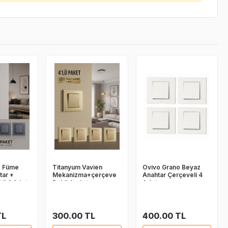
o Füme
Titanyum Vavien
Ovivo Grano Beyaz
tar +
Mekanizma+çerçeve
Anahtar Çerçeveli 4
il 4 Adet
Dahil 4 adet
Adet
TL
300.00 TL
400.00 TL