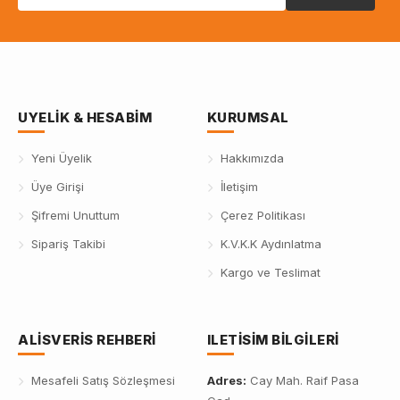
UYELIK & HESABIM
KURUMSAL
Yeni Üyelik
Hakkımızda
Üye Girişi
İletişim
Şifremi Unuttum
Çerez Politikası
Sipariş Takibi
K.V.K.K Aydınlatma
Kargo ve Teslimat
ALISVERIS REHBERI
ILETISIM BILGILERI
Mesafeli Satış Sözleşmesi
Adres:
Cay Mah. Raif Pasa