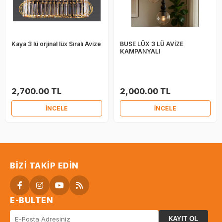
Kaya 3 lü orjinal lüx Sıralı Avize
BUSE LÜX 3 LÜ AVİZE
KAMPANYALI
2,700.00 TL
2,000.00 TL
İNCELE
İNCELE
BIZI TAKIP EDIN
E-BULTEN
KAYIT OL