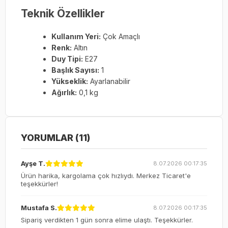
Teknik Özellikler
Kullanım Yeri:
Çok Amaçlı
Renk:
Altın
Duy Tipi:
E27
Başlık Sayısı:
1
Yükseklik:
Ayarlanabilir
Ağırlık:
0,1 kg
YORUMLAR (11)
Ayşe T.
8.07.2026 00:17:35
Ürün harika, kargolama çok hızlıydı. Merkez Ticaret'e
teşekkürler!
Mustafa S.
8.07.2026 00:17:35
Sipariş verdikten 1 gün sonra elime ulaştı. Teşekkürler.