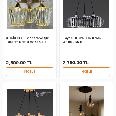
KONİK 3LÜ - Modern ve Şık
Kaya 3'lü Sıralı Lüx Krom
Tasarım Kristal Avize Gold
Orjinal Avize
2,500.00 TL
2,750.00 TL
İNCELE
İNCELE