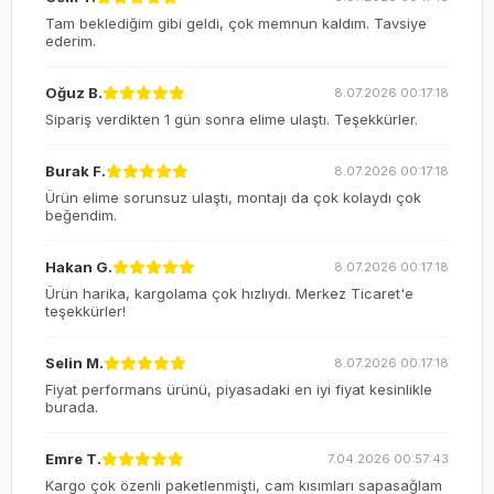
Tam beklediğim gibi geldi, çok memnun kaldım. Tavsiye
ederim.
Oğuz B.
8.07.2026 00:17:18
Sipariş verdikten 1 gün sonra elime ulaştı. Teşekkürler.
Burak F.
8.07.2026 00:17:18
Ürün elime sorunsuz ulaştı, montajı da çok kolaydı çok
beğendim.
Hakan G.
8.07.2026 00:17:18
Ürün harika, kargolama çok hızlıydı. Merkez Ticaret'e
teşekkürler!
Selin M.
8.07.2026 00:17:18
Fiyat performans ürünü, piyasadaki en iyi fiyat kesinlikle
burada.
Emre T.
7.04.2026 00:57:43
Kargo çok özenli paketlenmişti, cam kısımları sapasağlam