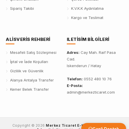
Sipariş Takibi
K.V.K.K Aydınlatma
Kargo ve Teslimat
ALISVERIS REHBERI
ILETISIM BILGILERI
Mesafeli Satış Sözleşmesi
Adres:
Cay Mah. Raif Pasa
Cad.
İptal ve İade Koşulları
Iskenderun / Hatay
Gizlilik ve Güvenlik
Telefon:
0552 480 10 76
Alanya Antalya Transfer
E-Posta:
Kemer Belek Transfer
admin@merkezticaret.com
Copyright © 2026
Merkez Ticaret E-ticaret'de Güvenli
Canli Destek