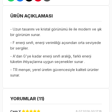
ÜRÜN AÇIKLAMASI
- Uzun tasarımı ve kristal görünümü ile ile modern ve şık
bir görünüm sunar.
- F enerji sınıfı, enerji verimliliği açısından orta seviyede
bir sergiler.
- A'dan G'ye kadar enerji sınıfı aralığı, farklı enerji
tüketim ihtiyaçlarına uygun seçenekler sunar .
- TR menşei, yerel üretim güvencesiyle kaliteli ürünler
sunar.
YORUMLAR (11)
Cem Y.
8.07.2026 00:17:18