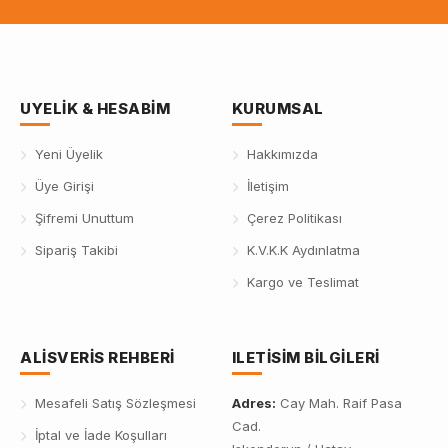
UYELIK & HESABIM
KURUMSAL
Yeni Üyelik
Hakkımızda
Üye Girişi
İletişim
Şifremi Unuttum
Çerez Politikası
Sipariş Takibi
K.V.K.K Aydınlatma
Kargo ve Teslimat
ALISVERIS REHBERI
ILETISIM BILGILERI
Mesafeli Satış Sözleşmesi
Adres:
Cay Mah. Raif Pasa
Cad.
İptal ve İade Koşulları