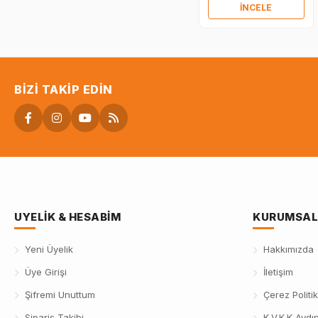
İNCELE
BIZI TAKIP EDIN
UYELIK & HESABIM
KURUMSAL
Yeni Üyelik
Hakkımızda
Üye Girişi
İletişim
Şifremi Unuttum
Çerez Politik
Sipariş Takibi
K.V.K.K Aydı