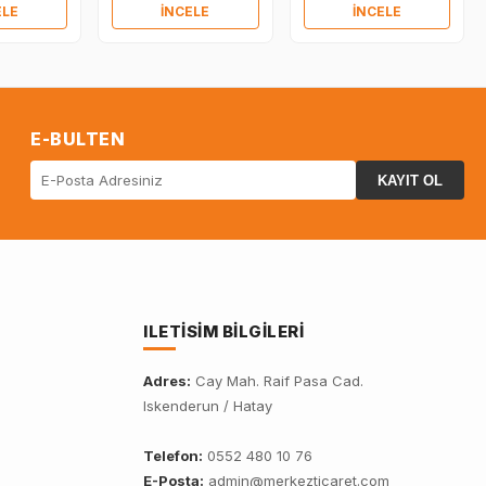
ELE
İNCELE
İNCELE
E-BULTEN
KAYIT OL
ILETISIM BILGILERI
Adres:
Cay Mah. Raif Pasa Cad.
Iskenderun / Hatay
Telefon:
0552 480 10 76
E-Posta:
admin@merkezticaret.com