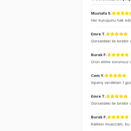
Mustafa S.
Her kuruşunu hak ediy
Emre T.
Görseldeki ile birebir
Burak F.
Ürün elime sorunsuz u
Cem Y.
Sipariş verdikten 1 gü
Emre T.
Görseldeki ile birebir
Burak F.
Kalitesi muazzam, bu fi