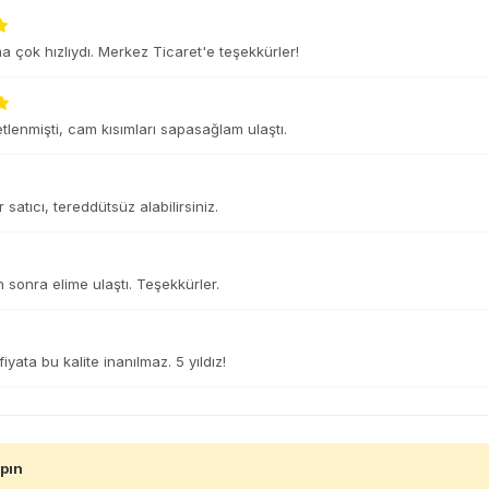
 çok hızlıydı. Merkez Ticaret'e teşekkürler!
tlenmişti, cam kısımları sapasağlam ulaştı.
r satıcı, tereddütsüz alabilirsiniz.
n sonra elime ulaştı. Teşekkürler.
yata bu kalite inanılmaz. 5 yıldız!
apın