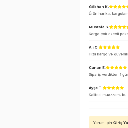
Gökhan K.
Ürün harika, kargolama
Mustafa S.
Kargo çok özenli pake
Ali C.
Hızlı kargo ve güvenili
Canan E.
Sipariş verdikten 1 gü
Ayşe T.
Kalitesi muazzam, bu fi
Yorum için
Giriş Y