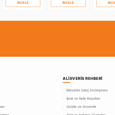
İNCELE
İNCELE
İNC
ALISVERIS REHBERI
Mesafeli Satış Sözleşmesi
İptal ve İade Koşulları
ası
Gizlilik ve Güvenlik
nlatma
Alanya Antalya Transfer