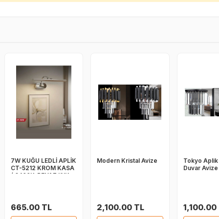
7W KUĞU LEDLİ APLİK
Modern Kristal Avize
Tokyo Aplik 
CT-5212 KROM KASA
Duvar Avize
/ 6400K-BEYAZ IŞIK
665.00 TL
2,100.00 TL
1,100.00