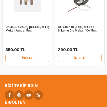
Ct-4538a 240 Çipli Led Şerit Iç
Ct-4487 10 Çipli Şerit Led
Mekan Amber 5mt
Slikonlu Dış Mekan 10w 5mt
Beyaz
350.00 TL
290.00 TL
İNCELE
İNCELE
BIZI TAKIP EDIN
E-BULTEN