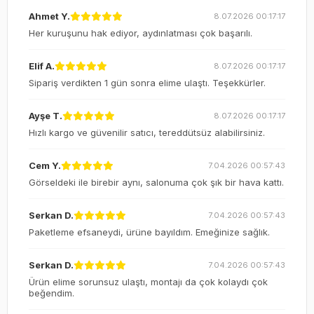
Ahmet Y.
8.07.2026 00:17:17
Her kuruşunu hak ediyor, aydınlatması çok başarılı.
Elif A.
8.07.2026 00:17:17
Sipariş verdikten 1 gün sonra elime ulaştı. Teşekkürler.
Ayşe T.
8.07.2026 00:17:17
Hızlı kargo ve güvenilir satıcı, tereddütsüz alabilirsiniz.
Cem Y.
7.04.2026 00:57:43
Görseldeki ile birebir aynı, salonuma çok şık bir hava kattı.
Serkan D.
7.04.2026 00:57:43
Paketleme efsaneydi, ürüne bayıldım. Emeğinize sağlık.
Serkan D.
7.04.2026 00:57:43
Ürün elime sorunsuz ulaştı, montajı da çok kolaydı çok
beğendim.