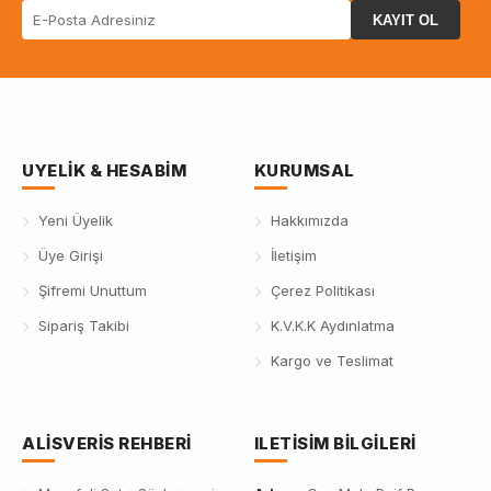
KAYIT OL
UYELIK & HESABIM
KURUMSAL
Yeni Üyelik
Hakkımızda
Üye Girişi
İletişim
Şifremi Unuttum
Çerez Politikası
Sipariş Takibi
K.V.K.K Aydınlatma
Kargo ve Teslimat
ALISVERIS REHBERI
ILETISIM BILGILERI