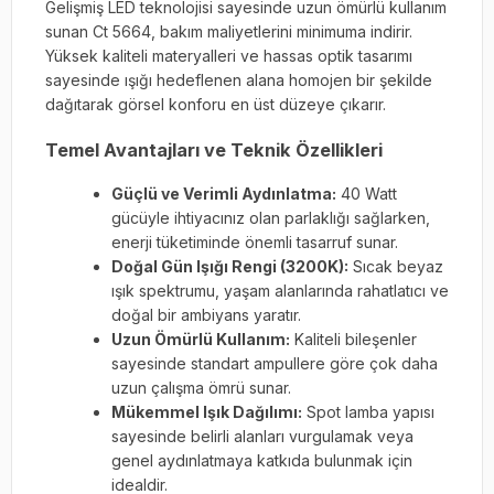
Gelişmiş LED teknolojisi sayesinde uzun ömürlü kullanım
sunan Ct 5664, bakım maliyetlerini minimuma indirir.
Yüksek kaliteli materyalleri ve hassas optik tasarımı
sayesinde ışığı hedeflenen alana homojen bir şekilde
dağıtarak görsel konforu en üst düzeye çıkarır.
Temel Avantajları ve Teknik Özellikleri
Güçlü ve Verimli Aydınlatma:
40 Watt
gücüyle ihtiyacınız olan parlaklığı sağlarken,
enerji tüketiminde önemli tasarruf sunar.
Doğal Gün Işığı Rengi (3200K):
Sıcak beyaz
ışık spektrumu, yaşam alanlarında rahatlatıcı ve
doğal bir ambiyans yaratır.
Uzun Ömürlü Kullanım:
Kaliteli bileşenler
sayesinde standart ampullere göre çok daha
uzun çalışma ömrü sunar.
Mükemmel Işık Dağılımı:
Spot lamba yapısı
sayesinde belirli alanları vurgulamak veya
genel aydınlatmaya katkıda bulunmak için
idealdir.