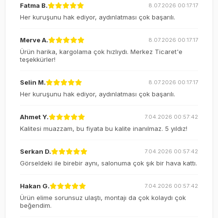
Fatma B.
8.07.2026 00:17:17
Her kuruşunu hak ediyor, aydınlatması çok başarılı.
Merve A.
8.07.2026 00:17:17
Ürün harika, kargolama çok hızlıydı. Merkez Ticaret'e
teşekkürler!
Selin M.
8.07.2026 00:17:17
Her kuruşunu hak ediyor, aydınlatması çok başarılı.
Ahmet Y.
7.04.2026 00:57:42
Kalitesi muazzam, bu fiyata bu kalite inanılmaz. 5 yıldız!
Serkan D.
7.04.2026 00:57:42
Görseldeki ile birebir aynı, salonuma çok şık bir hava kattı.
Hakan G.
7.04.2026 00:57:42
Ürün elime sorunsuz ulaştı, montajı da çok kolaydı çok
beğendim.