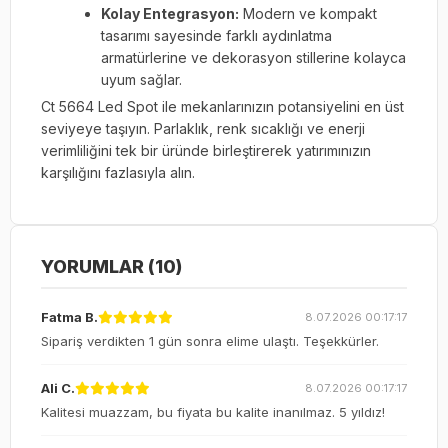
Kolay Entegrasyon:
Modern ve kompakt
tasarımı sayesinde farklı aydınlatma
armatürlerine ve dekorasyon stillerine kolayca
uyum sağlar.
Ct 5664 Led Spot ile mekanlarınızın potansiyelini en üst
seviyeye taşıyın. Parlaklık, renk sıcaklığı ve enerji
verimliliğini tek bir üründe birleştirerek yatırımınızın
karşılığını fazlasıyla alın.
YORUMLAR (10)
Fatma B.
8.07.2026 00:17:17
Sipariş verdikten 1 gün sonra elime ulaştı. Teşekkürler.
Ali C.
8.07.2026 00:17:17
Kalitesi muazzam, bu fiyata bu kalite inanılmaz. 5 yıldız!