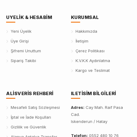
UYELIK & HESABIM
KURUMSAL
Yeni Üyelik
Hakkımızda
Üye Girişi
İletişim
Şifremi Unuttum
Çerez Politikası
Sipariş Takibi
K.V.K.K Aydınlatma
Kargo ve Teslimat
ALISVERIS REHBERI
ILETISIM BILGILERI
Mesafeli Satış Sözleşmesi
Adres:
Cay Mah. Raif Pasa
Cad.
İptal ve İade Koşulları
Iskenderun / Hatay
Gizlilik ve Güvenlik
Telefon:
0552 480 10 76
Alanya Antalya Transfer