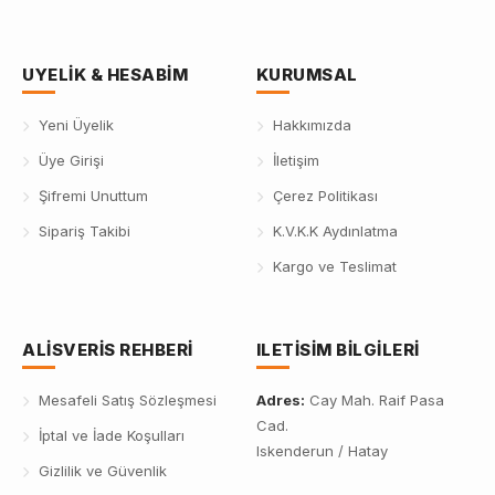
UYELIK & HESABIM
KURUMSAL
Yeni Üyelik
Hakkımızda
Üye Girişi
İletişim
Şifremi Unuttum
Çerez Politikası
Sipariş Takibi
K.V.K.K Aydınlatma
Kargo ve Teslimat
ALISVERIS REHBERI
ILETISIM BILGILERI
Mesafeli Satış Sözleşmesi
Adres:
Cay Mah. Raif Pasa
Cad.
İptal ve İade Koşulları
Iskenderun / Hatay
Gizlilik ve Güvenlik