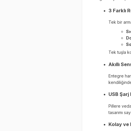
3 Farklı 
Tek bir arma
Sı
Do
So
Tek tuşla k
Akıllı Sen
Entegre har
kendiliğind
USB Şarj 
Pillere veda
tasarımı say
Kolay ve 