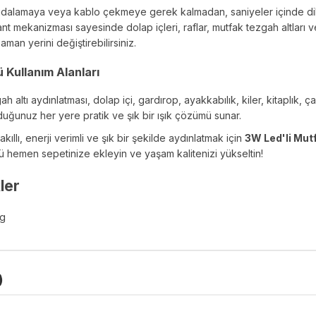
dalamaya veya kablo çekmeye gerek kalmadan, saniyeler içinde dile
nt mekanizması sayesinde dolap içleri, raflar, mutfak tezgah altları 
zaman yerini değiştirebilirsiniz.
 Kullanım Alanları
h altı aydınlatması, dolap içi, gardırop, ayakkabılık, kiler, kitaplık, ç
duğunuz her yere pratik ve şık bir ışık çözümü sunar.
akıllı, enerji verimli ve şık bir şekilde aydınlatmak için
3W Led'li Mutf
ü hemen sepetinize ekleyin ve yaşam kalitenizi yükseltin!
ler
kg
)