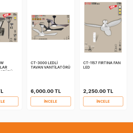
 W
CT-3000 LEDLİ
CT-1157 FIRTINA FAN
LAR
TAVAN VANTİLATÖRÜ
LED
MATÜRÜ
TL
6,000.00 TL
2,250.00 TL
ELE
İNCELE
İNCELE