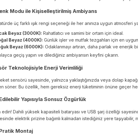
Renk Modu ile Kişiselleştirilmiş Ambiyans
türde üç farklı ışık rengi seçeneği ile her anınıza uygun atmosferi ya
cak Beyaz (3000K):
Rahatlatıcı ve samimi bir ortam için ideal.
ğal Beyaz (4000K):
Günlük işler ve mutfak tezgahları için en uygu
ğuk Beyaz (6000K):
Odaklanmayı artıran, daha parlak ve enerjik bir
olayca geçiş yapın ve dilediğiniz ambiyansın keyfini çıkarın.
sör Teknolojisiyle Enerji Verimliliği
eket sensörü sayesinde, yalnızca yaklaştığınızda veya dolap kapağını
en söner. Bu özellik, hem gereksiz enerji tüketiminin önüne geçer he
Edilebilir Yapısıyla Sonsuz Özgürlük
 edin! Dahili yüksek kapasiteli bataryası ve USB şarj özelliği sayesin
esinde elektrik prizine bağımlı kalmadan istediğiniz yere taşıyabilir,
Pratik Montaj