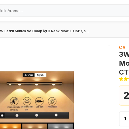
W Led'li Mutfak ve Dolap İçi 3 Renk Mod'lu USB Şa...
CAT
3W
Mo
CT
2