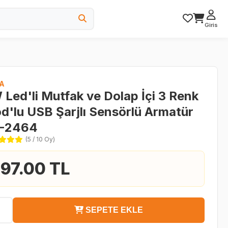
Giris
A
 Led'li Mutfak ve Dolap İçi 3 Renk
d'lu USB Şarjlı Sensörlü Armatür
-2464
(5 / 10 Oy)
97.00 TL
SEPETE EKLE