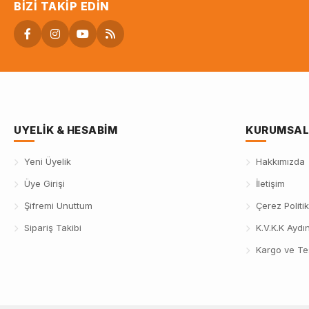
BIZI TAKIP EDIN
UYELIK & HESABIM
KURUMSAL
Yeni Üyelik
Hakkımızda
Üye Girişi
İletişim
Şifremi Unuttum
Çerez Politik
Sipariş Takibi
K.V.K.K Aydı
Kargo ve Te