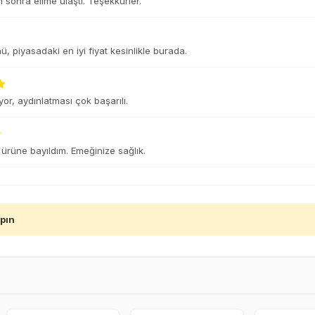
n sonra elime ulaştı. Teşekkürler.
, piyasadaki en iyi fiyat kesinlikle burada.
or, aydınlatması çok başarılı.
ürüne bayıldım. Emeğinize sağlık.
apın