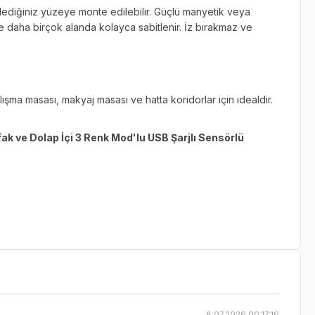
diğiniz yüzeye monte edilebilir. Güçlü manyetik veya
ve daha birçok alanda kolayca sabitlenir. İz bırakmaz ve
alışma masası, makyaj masası ve hatta koridorlar için idealdir.
ak ve Dolap İçi 3 Renk Mod'lu USB Şarjlı Sensörlü
8.07.2026 00:17:16