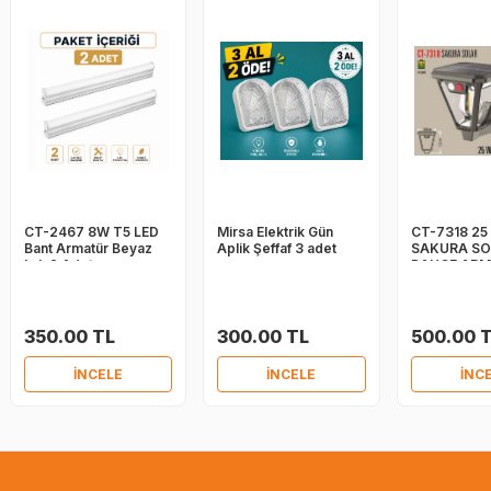
CT-2467 8W T5 LED
Mirsa Elektrik Gün
CT-7318 25
Bant Armatür Beyaz
Aplik Şeffaf 3 adet
SAKURA SO
Işık 2 Adet
BAHÇE AR
350.00 TL
300.00 TL
500.00 
İNCELE
İNCELE
İNC