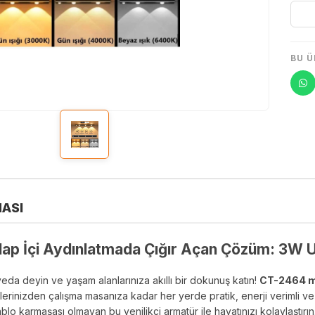
BU Ü
ASI
ap İçi Aydınlatmada Çığır Açan Çözüm: 3W U
eda deyin ve yaşam alanlarınıza akıllı bir dokunuş katın!
CT-2464 mo
kilerinizden çalışma masanıza kadar her yerde pratik, enerji verimli v
o karmaşası olmayan bu yenilikçi armatür ile hayatınızı kolaylaştırın