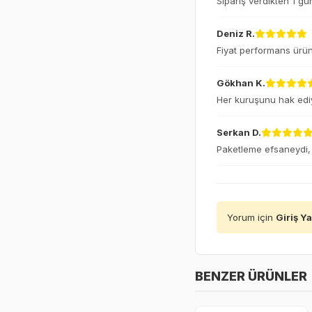
Sipariş verdikten 1 gü
Deniz R.
Fiyat performans ürünü
Gökhan K.
Her kuruşunu hak ediy
Serkan D.
Paketleme efsaneydi, 
Yorum için
Giriş Y
BENZER ÜRÜNLER