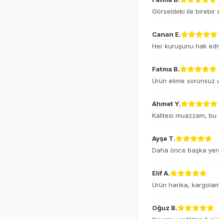
Görseldeki ile birebir
Canan E.
Her kuruşunu hak ediy
Fatma B.
Ürün elime sorunsuz u
Ahmet Y.
Kalitesi muazzam, bu fi
Ayşe T.
Daha önce başka yerde
Elif A.
Ürün harika, kargolama
Oğuz B.