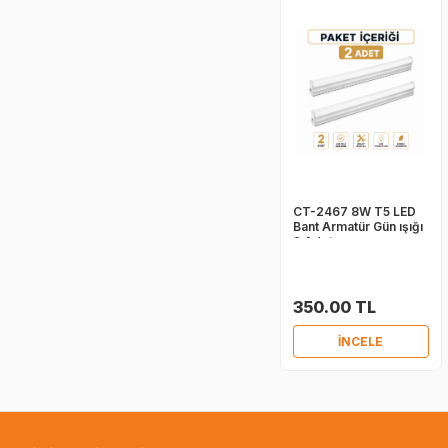
CT-2467 8W T5 LED
Bant Armatür Gün ışığı
2 Adet
350.00 TL
İNCELE