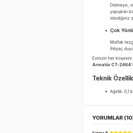
Delmeye, vi
yapışkan ba
istediğiniz 
Çok Yönlü
Mutfak tezga
İhtiyaç duy
Evinizin her köşesini 
Armatür CT-2464
'
Teknik Özellik
Ağırlık: 0,1 
YORUMLAR (10
Fatma B.